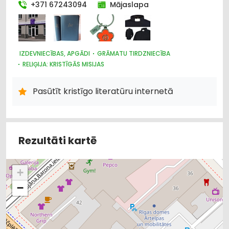
+371 67243094
Mājaslapa
IZDEVNIECĪBAS, APGĀDI
GRĀMATU TIRDZNIECĪBA
RELIĢIJA: KRISTĪGĀS MISIJAS
Pasūtīt kristīgo literatūru internetā
Rezultāti kartē
+
−