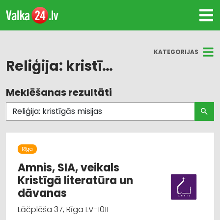
KATEGORIJAS
Reliģija: kristīgās misijas
Meklēšanas rezultāti
Visas nozares
Grāmatu tirdzniecība
Izdevniecības, apgādi
Rīga
Reliģija: kristīgās misijas
Amnis, SIA, veikals
Kristīgā literatūra un
dāvanas
Lāčplēša 37, Rīga LV-1011