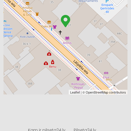
Leaflet
| ©
OpenStreetMap
contributors
Kam ir pilseta24.lv
Pilseta24.lv