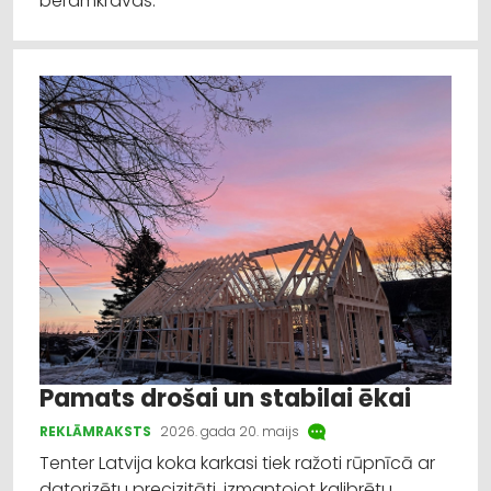
beramkravas.
Pamats drošai un stabilai ēkai
REKLĀMRAKSTS
2026. gada 20. maijs
Tenter Latvija koka karkasi tiek ražoti rūpnīcā ar
datorizētu precizitāti, izmantojot kalibrētu