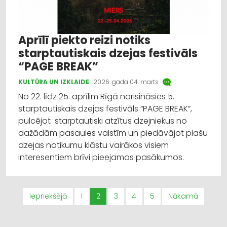
Aprīlī piekto reizi notiks
starptautiskais dzejas festivāls
“PAGE BREAK”
KULTŪRA UN IZKLAIDE
2026. gada 04. marts
No 22. līdz 25. aprīlim Rīgā norisināsies 5.
starptautiskais dzejas festivāls “PAGE BREAK”,
pulcējot starptautiski atzītus dzejniekus no
dažādām pasaules valstīm un piedāvājot plašu
dzejas notikumu klāstu vairākos visiem
interesentiem brīvi pieejamos pasākumos.
Iepriekšējā
1
2
3
4
5
Nākamā