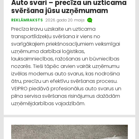
Auto svari – precīza un uzticama
svēršana jūsu uzņēmumam
REKLĀMRAKSTS
2026. gada 20. maijs
Precīza kravu uzskaite un uzticama
transportlīdzekļu svēršana ir viens no
svarīgākajiem priekšnosacījumiem veiksmīgai
uzņēmuma darbībai loģistikas,
lauksaimniecības, ražošanas un būvniecības
nozarēs. Tieši tāpēc arvien vairāk uzņēmumu
izvēlas modernus auto svarus, kas nodrošina
ātru, precīzu un efektīvu svēršanas procesu.
VEIPRO piedāvā profesionālus auto svarus un
pilna servisa svēršanas risinājumus dažādām
uzņēmējdarbības vajadzībām.