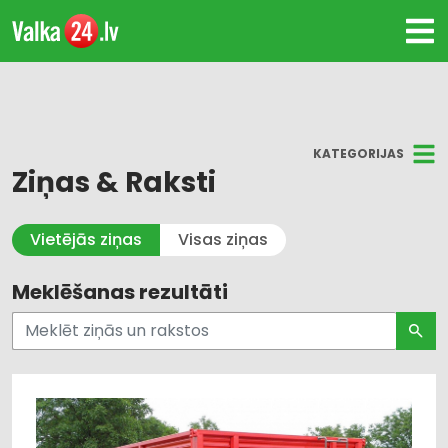
KATEGORIJAS
Ziņas & Raksti
Visi
Vietējās ziņas
Visas ziņas
Kultūra un Izklaide
Meklēšanas rezultāti
Dzīvesstils
Pašvaldības un valsts pārvalde
Uzņēmējdarbība