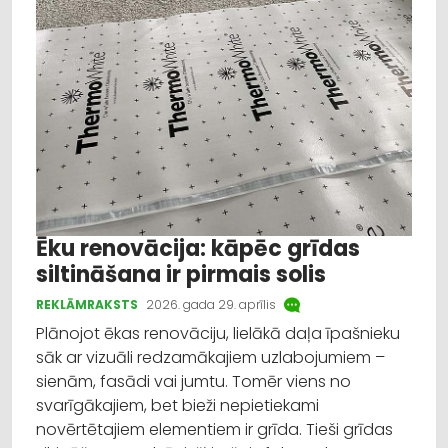
Ēku renovācija: kāpēc grīdas
siltināšana ir pirmais solis
REKLĀMRAKSTS
2026. gada 29. aprīlis
Plānojot ēkas renovāciju, lielākā daļa īpašnieku
sāk ar vizuāli redzamākajiem uzlabojumiem –
sienām, fasādi vai jumtu. Tomēr viens no
svarīgākajiem, bet bieži nepietiekami
novērtētajiem elementiem ir grīda. Tieši grīdas