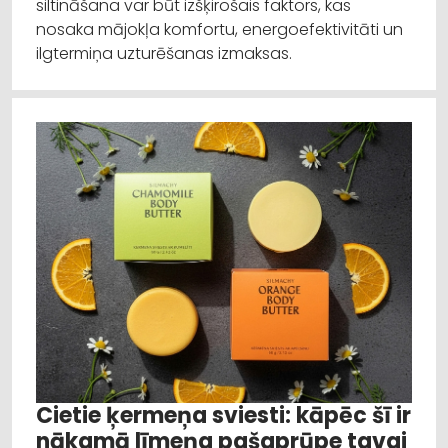
siltināšana var būt izšķirošais faktors, kas
nosaka mājokļa komfortu, energoefektivitāti un
ilgtermiņa uzturēšanas izmaksas.
Cietie ķermeņa sviesti: kāpēc šī ir
nākamā līmeņa pašaprūpe tavai