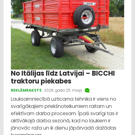
Izglītība
Veselība
Dažādi
Reklāmraksts
Profesionāļu padomi
No Itālijas līdz Latvijai – BICCHI
traktoru piekabes
REKLĀMRAKSTS
2026. gada 25. maijs
Lauksaimniecībā uzticama tehnika ir viens no
svarīgākajiem priekšnoteikumiem raitam un
efektīvam darba procesam. Īpaši svarīgi tas ir
aktīvākajā darba sezonā, kad no laukiem ir
jānovāc raža un ik dienu jāpārvadā dažādas