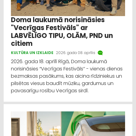
Doma laukumā norisināsies
"Vecrīgas Festivāls" ar
LABVĒLĪGO TIPU, OLĀM, PND un
citiem
KULTŪRA UN IZKLAIDE
2026. gada 08. aprīlis
2026. gada 18. aprīlī Rīgā, Doma laukumā
norisināsies “Vecrīgas Festivāls’’ - vienas dienas
bezmaksas pasākums, kas aicina rīdziniekus un
pilsētas viesus baudīt mūziku, gardumus un
pavasarīgu rosību Vecrīgas sirdī.