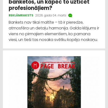
banketos, un kāpēc to uzticēt
profesionāļiem?
REKLĀMRAKSTS
2026. gada 04. marts
Bankets nav tikai maltīte – tā ir pieredze,
atmosfēra un detaļu harmonija. Galda klājums ir
viens no pirmajiem elementiem, ko pamana
viesi, un tieši tas nosaka svētku kopējo noskaņu.