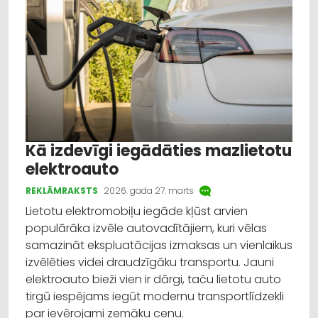
Kā izdevīgi iegādāties mazlietotu
elektroauto
REKLĀMRAKSTS
2026. gada 27. marts
Lietotu elektromobiļu iegāde kļūst arvien
populārāka izvēle autovadītājiem, kuri vēlas
samazināt ekspluatācijas izmaksas un vienlaikus
izvēlēties videi draudzīgāku transportu. Jauni
elektroauto bieži vien ir dārgi, taču lietotu auto
tirgū iespējams iegūt modernu transportlīdzekli
par ievērojami zemāku cenu.