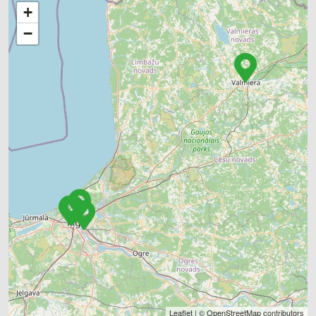
+
−
Leaflet
| ©
OpenStreetMap
contributors