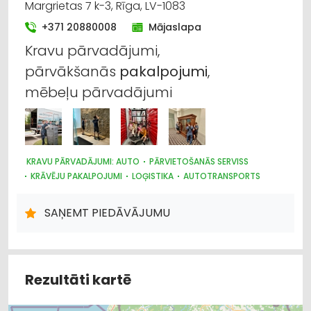
Margrietas 7 k-3, Rīga, LV-1083
+371 20880008
Mājaslapa
Kravu pārvadājumi,
pārvākšanās
pakalpojumi
,
mēbeļu pārvadājumi
KRAVU PĀRVADĀJUMI: AUTO
PĀRVIETOŠANĀS SERVISS
KRĀVĒJU PAKALPOJUMI
LOĢISTIKA
AUTOTRANSPORTS
IEPAKOJUMS, IESAIŅOŠANA
NOLIKTAVU PAKALPOJUMI
SAŅEMT PIEDĀVĀJUMU
Rezultāti kartē