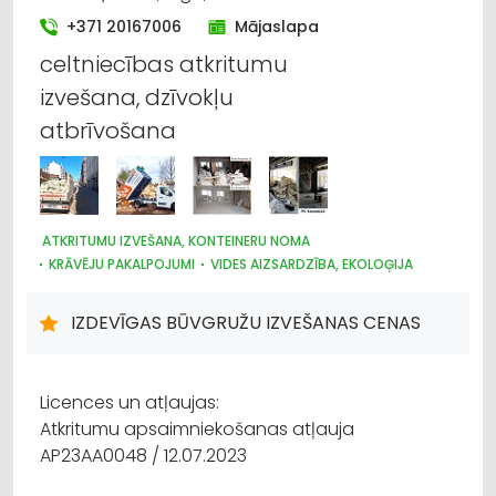
+371 20167006
Mājaslapa
celtniecības atkritumu
izvešana, dzīvokļu
atbrīvošana
ATKRITUMU IZVEŠANA, KONTEINERU NOMA
KRĀVĒJU PAKALPOJUMI
VIDES AIZSARDZĪBA, EKOLOĢIJA
OTRREIZĒJĀS IZEJVIELAS
ATKRITUMU UZGLABĀŠANA, SADZĪVES TEHNIKAS SAVĀKŠANA
IZDEVĪGAS BŪVGRUŽU IZVEŠANAS CENAS
PĀRVIETOŠANĀS SERVISS
Licences un atļaujas:
Atkritumu apsaimniekošanas atļauja
AP23AA0048 / 12.07.2023