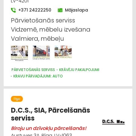
LV-4201
Atkritumu uzglabāšana, sadzīves tehnikas
+371 24222250
Mājaslapa
savākšana
Pārvietošanās serviss
Vidzemē, mēbelu izvešana
Autotransports
Valmiera, mēbeļu
Loģistika
Noliktavu pakalpojumi
PĀRVIETOŠANĀS SERVISS
KRĀVĒJU PAKALPOJUMI
Kravu pārvadājumi: aviotransporta
KRAVU PĀRVADĀJUMI: AUTO
Rīga
D.C.S., SIA, Pārcelšanās
serviss
Biroju un dzīvokļu pārcelšanās!
Austuves 3A, Rīga, LV-1063