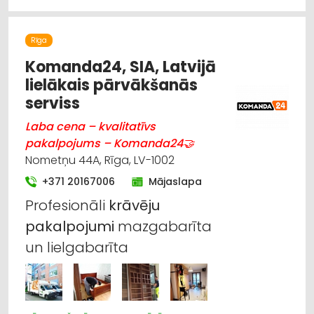
Rīga
Komanda24, SIA, Latvijā
lielākais pārvākšanās
serviss
Laba cena – kvalitatīvs
pakalpojums – Komanda24🤝
Nometņu 44A, Rīga, LV-1002
+371 20167006
Mājaslapa
Profesionāli
krāvēju
pakalpojumi
mazgabarīta
un lielgabarīta