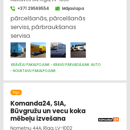
+371 29569554
Mājaslapa
pārcelšanās, pārcelšanās
serviss, pārbraukšanas
servisa
KRĀVĒJU PAKALPOJUMI
KRAVU PĀRVADĀJUMI: AUTO
NOLIKTAVU PAKALPOJUMI
KRAVU PĀRVADĀJUMI: AVIOTRANSPORTA
KRAVU PĀRVADĀJUMI: KUĢU
IEPAKOJUMS, IESAIŅOŠANA
MUITA
PĀRVIETOŠANĀS SERVISS
Rīga
Komanda24, SIA,
Būvgružu un vecu koka
mēbeļu izvešana
Nometņu 44A, Rīga, LV-1002