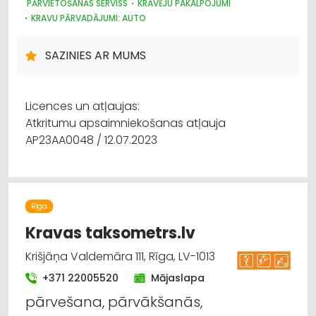
PĀRVIETOŠANĀS SERVISS
KRĀVĒJU PAKALPOJUMI
KRAVU PĀRVADĀJUMI: AUTO
ATKRITUMU UZGLABĀŠANA, SADZĪVES TEHNIKAS SAVĀKŠANA
ATKRITUMU IZVEŠANA, KONTEINERU NOMA
SAZINIES AR MUMS
IEPAKOJUMS, IESAIŅOŠANA
LOĢISTIKA
Licences un atļaujas:
Atkritumu apsaimniekošanas atļauja
AP23AA0048 / 12.07.2023
Rīga
Kravas taksometrs.lv
Krišjāņa Valdemāra 111, Rīga, LV-1013
+371 22005520
Mājaslapa
pārvešana, pārvākšanās,