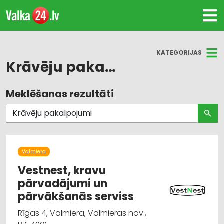
KATEGORIJAS
Krāvēju pakalpojumi
Meklēšanas rezultāti
Visas nozares
Kravu pārvadājumi: auto
Krāvēju pakalpojumi
Valmiera
Pārvietošanās serviss
Vestnest, kravu
pārvadājumi un
Iepakojums, iesaiņošana
pārvākšanās serviss
Rīgas 4, Valmiera, Valmieras nov.,
Atkritumu izvešana, konteineru noma