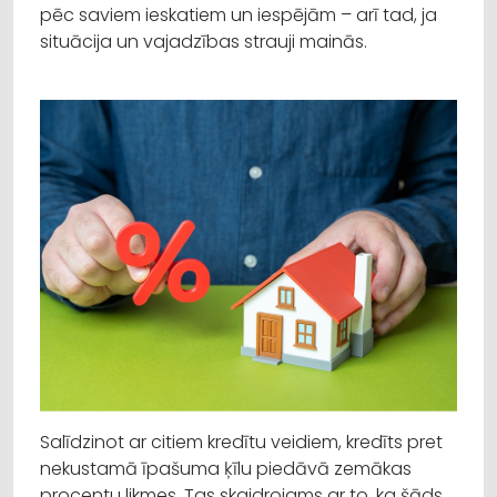
pēc saviem ieskatiem un iespējām – arī tad, ja
situācija un vajadzības strauji mainās.
Salīdzinot ar citiem kredītu veidiem, kredīts pret
nekustamā īpašuma ķīlu piedāvā zemākas
procentu likmes. Tas skaidrojams ar to, ka šāds