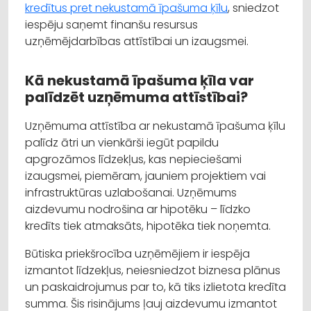
kredītus pret nekustamā īpašuma ķīlu
, sniedzot
iespēju saņemt finanšu resursus
uzņēmējdarbības attīstībai un izaugsmei.
Kā nekustamā īpašuma ķīla var
palīdzēt uzņēmuma attīstībai?
Uzņēmuma attīstība ar nekustamā īpašuma ķīlu
palīdz ātri un vienkārši iegūt papildu
apgrozāmos līdzekļus, kas nepieciešami
izaugsmei, piemēram, jauniem projektiem vai
infrastruktūras uzlabošanai. Uzņēmums
aizdevumu nodrošina ar hipotēku – līdzko
kredīts tiek atmaksāts, hipotēka tiek noņemta.
Būtiska priekšrocība uzņēmējiem ir iespēja
izmantot līdzekļus, neiesniedzot biznesa plānus
un paskaidrojumus par to, kā tiks izlietota kredīta
summa. Šis risinājums ļauj aizdevumu izmantot