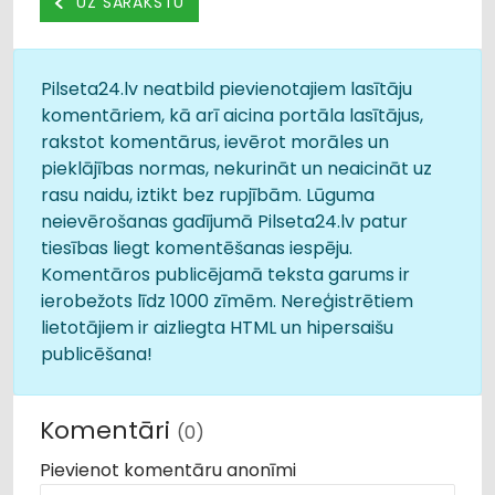
UZ SARAKSTU
Pilseta24.lv neatbild pievienotajiem lasītāju
komentāriem, kā arī aicina portāla lasītājus,
rakstot komentārus, ievērot morāles un
pieklājības normas, nekurināt un neaicināt uz
rasu naidu, iztikt bez rupjībām. Lūguma
neievērošanas gadījumā Pilseta24.lv patur
tiesības liegt komentēšanas iespēju.
Komentāros publicējamā teksta garums ir
ierobežots līdz 1000 zīmēm. Nereģistrētiem
lietotājiem ir aizliegta HTML un hipersaišu
publicēšana!
Komentāri
(0)
Pievienot komentāru anonīmi