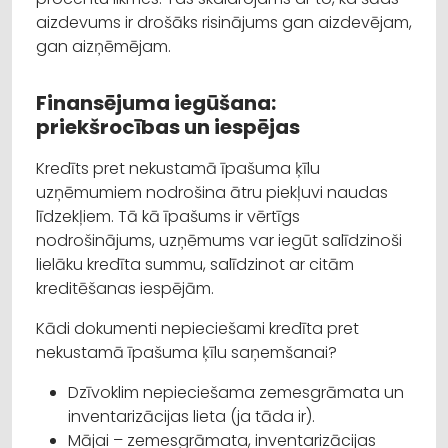
aizdevums ir drošāks risinājums gan aizdevējam,
gan aizņēmējam.
Finansējuma iegūšana:
priekšrocības un iespējas
Kredīts pret nekustamā īpašuma ķīlu
uzņēmumiem nodrošina ātru piekļuvi naudas
līdzekļiem. Tā kā īpašums ir vērtīgs
nodrošinājums, uzņēmums var iegūt salīdzinoši
lielāku kredīta summu, salīdzinot ar citām
kreditēšanas iespējām.
Kādi dokumenti nepieciešami kredīta pret
nekustamā īpašuma ķīlu saņemšanai?
Dzīvoklim nepieciešama zemesgrāmata un
inventarizācijas lieta (ja tāda ir).
Mājai – zemesgrāmata, inventarizācijas