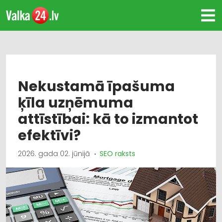
Nekustamā īpašuma
ķīla uzņēmuma
attīstībai: kā to izmantot
efektīvi?
2026. gada 02. jūnijā
SEO raksts