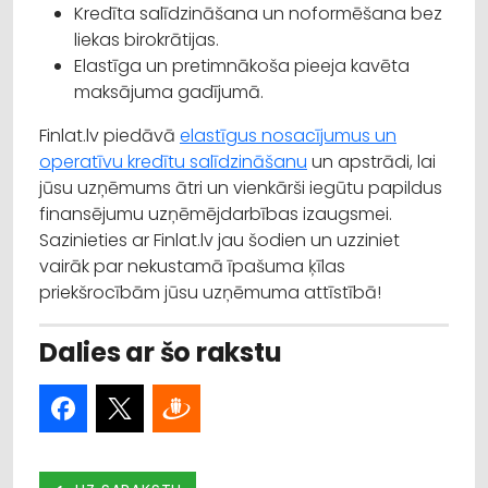
Kredīta salīdzināšana un noformēšana bez
liekas birokrātijas.
Elastīga un pretimnākoša pieeja kavēta
maksājuma gadījumā.
Finlat.lv piedāvā
elastīgus nosacījumus un
operatīvu kredītu salīdzināšanu
un apstrādi, lai
jūsu uzņēmums ātri un vienkārši iegūtu papildus
finansējumu uzņēmējdarbības izaugsmei.
Sazinieties ar Finlat.lv jau šodien un uzziniet
vairāk par nekustamā īpašuma ķīlas
priekšrocībām jūsu uzņēmuma attīstībā!
Dalies ar šo rakstu