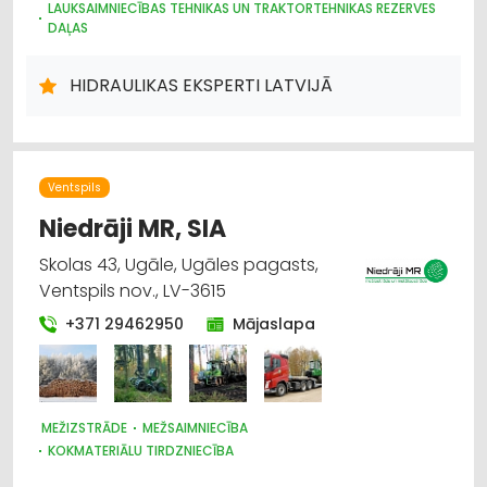
LAUKSAIMNIECĪBAS TEHNIKAS UN TRAKTORTEHNIKAS REZERVES
DAĻAS
RŪPNIECISKĀS IEKĀRTAS, AUTOMATIZĀCIJA
CAURULES
METĀLAPSTRĀDE
METĀLIZSTRĀDĀJUMI
MAŠĪNBŪVE
HIDRAULIKAS EKSPERTI LATVIJĀ
ELEKTRONISKĀS IERĪCES, KOMPONENTES
Ventspils
Niedrāji MR, SIA
Skolas 43, Ugāle, Ugāles pagasts,
Ventspils nov., LV-3615
+371 29462950
Mājaslapa
MEŽIZSTRĀDE
MEŽSAIMNIECĪBA
KOKMATERIĀLU TIRDZNIECĪBA