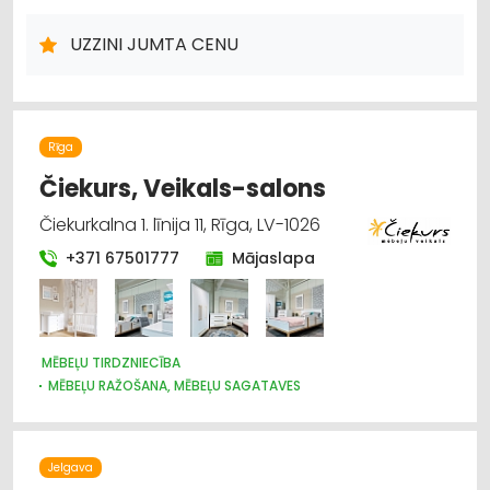
METĀLA TIRDZNIECĪBA
BŪVMATERIĀLU, BŪVKONSTRUKCIJU TIRDZNIECĪBA
UZZINI JUMTA CENU
DŪMVADI, TO IZGATAVOŠANA, UZSTĀDĪŠANA
DURVIS, LOGI
Rīga
Čiekurs, Veikals-salons
Čiekurkalna 1. līnija 11, Rīga, LV-1026
+371 67501777
Mājaslapa
MĒBEĻU TIRDZNIECĪBA
MĒBEĻU RAŽOŠANA, MĒBEĻU SAGATAVES
MĒBEĻU VAIRUMTIRDZNIECĪBA
Jelgava