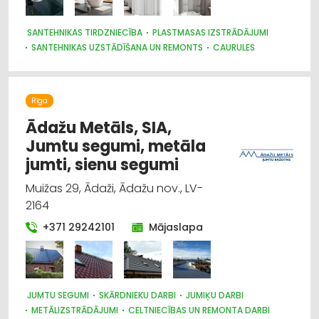
SANTEHNIKAS TIRDZNIECĪBA
PLASTMASAS IZSTRĀDĀJUMI
SANTEHNIKAS UZSTĀDĪŠANA UN REMONTS
CAURULES
SANTEHNIKAS VAIRUMTIRDZNIECĪBA
SILTUMAPGĀDE UN SILTUMTĪKLI
BŪVMATERIĀLU, BŪVKONSTRUKCIJU TIRDZNIECĪBA
Rīga
SŪKŅI, PUMPJI, VĀRSTI, VENTIĻI
MĒBEĻU TIRDZNIECĪBA
SILTUMTEHNIKA, APKURES IEKĀRTAS
Ādažu Metāls, SIA,
CELTNIECĪBAS UN REMONTA DARBI
Jumtu segumi, metāla
INTERNETVEIKALI, E-KOMERCIJA
jumti, sienu segumi
Muižas 29, Ādaži, Ādažu nov., LV-
2164
+371 29242101
Mājaslapa
JUMTU SEGUMI
SKĀRDNIEKU DARBI
JUMIĶU DARBI
METĀLIZSTRĀDĀJUMI
CELTNIECĪBAS UN REMONTA DARBI