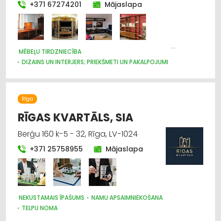
+371 67274201
Mājaslapa
Celtniecības un remonta darbi
Būvmateriālu, būvkonstrukciju tirdzniecība
MĒBEĻU TIRDZNIECĪBA
Internetveikali, e-komercija
DIZAINS UN INTERJERS; PRIEKŠMETI UN PAKALPOJUMI
MĒBEĻU RAŽOŠANA, MĒBEĻU SAGATAVES
Trauki
Rīga
Apdares materiāli: tirdzniecība
RĪGAS KVARTĀLS, SIA
Berģu 160 k-5 - 32, Rīga, LV-1024
+371 25758955
Mājaslapa
NEKUSTAMAIS ĪPAŠUMS
NAMU APSAIMNIEKOŠANA
TELPU NOMA