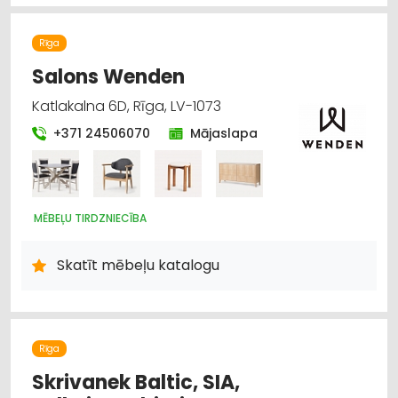
Rīga
Salons Wenden
Katlakalna 6D, Rīga, LV-1073
+371 24506070
Mājaslapa
MĒBEĻU TIRDZNIECĪBA
Skatīt mēbeļu katalogu
Rīga
Skrivanek Baltic, SIA,