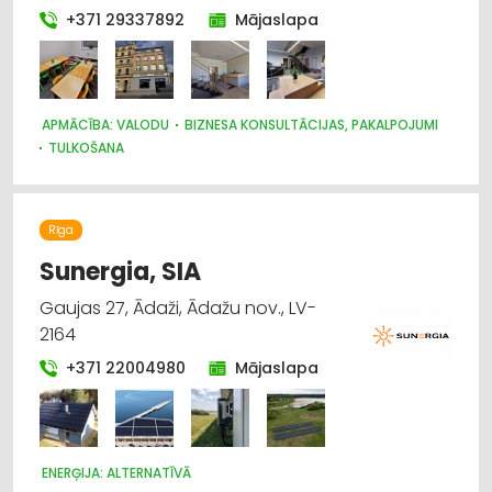
+371 29337892
Mājaslapa
APMĀCĪBA: VALODU
BIZNESA KONSULTĀCIJAS, PAKALPOJUMI
TULKOŠANA
Rīga
Sunergia, SIA
Gaujas 27, Ādaži, Ādažu nov., LV-
2164
+371 22004980
Mājaslapa
ENERĢIJA: ALTERNATĪVĀ