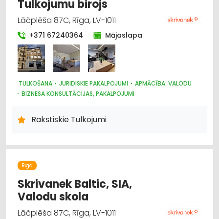
Tulkojumu birojs
Lāčplēša 87C, Rīga, LV-1011
+371 67240364
Mājaslapa
TULKOŠANA
JURIDISKIE PAKALPOJUMI
APMĀCĪBA: VALODU
BIZNESA KONSULTĀCIJAS, PAKALPOJUMI
Rakstiskie Tulkojumi
Rīga
Skrivanek Baltic, SIA,
Valodu skola
Lāčplēša 87C, Rīga, LV-1011