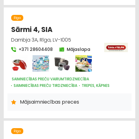
Rīga
Sārmi 4, SIA
Dambja 3A, Rīga, LV-1005
+371 28604408
Mājaslapa
SAIMNIECĪBAS PREČU VAIRUMTIRDZNIECĪBA
SAIMNIECĪBAS PREČU TIRDZNIECĪBA
TREPES, KĀPNES
PLASTMASAS IZSTRĀDĀJUMI
MĒBEĻU TIRDZNIECĪBA
TRAUKI
UZKOPŠANAS LĪDZEKĻI UN TEHNIKA, PROFESIONĀLĀ
Mājsaimniecības preces
HIGIĒNAS PRECES
INTERNETVEIKALI, E-KOMERCIJA
Rīga