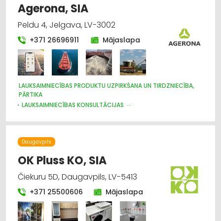
Agerona, SIA
Peldu 4, Jelgava, LV-3002
+371 26696911
Mājaslapa
LAUKSAIMNIECĪBAS PRODUKTU UZPIRKŠANA UN TIRDZNIECĪBA,
PĀRTIKA
LAUKSAIMNIECĪBAS KONSULTĀCIJAS
LAUKSAIMNIECĪBAS PAKALPOJUMI
SĒKLAS UN STĀDI
Daugavpils
OK Pluss KO, SIA
Čiekuru 5D, Daugavpils, LV-5413
+371 25500606
Mājaslapa