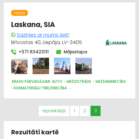
Liepāja
Laskana, SIA
Sazinies ar mums šeit!
Brīvostas 40, Liepāja, LV-3405
+371 63423111
Mājaslapa
KRAVU PĀRVADĀJUMI: AUTO
MEŽIZSTRĀDE
MEŽSAIMNIECĪBA
KOKMATERIĀLU TIRDZNIECĪBA
MEŽKOPĪBAS UN MEŽIZSTRĀDES TEHNIKA
KOKAPSTRĀDE
Iepriekšējā
1
2
3
Rezultāti kartē