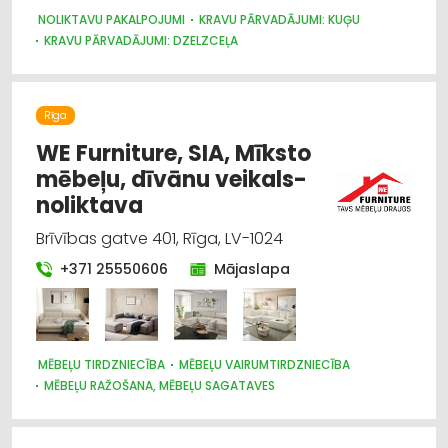
NOLIKTAVU PAKALPOJUMI
KRAVU PĀRVADĀJUMI: KUĢU
KRAVU PĀRVADĀJUMI: DZELZCEĻA
KRAVU PĀRVADĀJUMI: AVIOTRANSPORTA
KRAVU PĀRVADĀJUMI: AUTO
KURJERU PAKALPOJUMI
LOĢISTIKA
MUITA
AUTOTRANSPORTS
Rīga
WE Furniture, SIA, Mīksto
mēbeļu, dīvānu veikals-
noliktava
Brīvības gatve 401, Rīga, LV-1024
+371 25550606
Mājaslapa
MĒBEĻU TIRDZNIECĪBA
MĒBEĻU VAIRUMTIRDZNIECĪBA
MĒBEĻU RAŽOŠANA, MĒBEĻU SAGATAVES
DIZAINS UN INTERJERS; PRIEKŠMETI UN PAKALPOJUMI