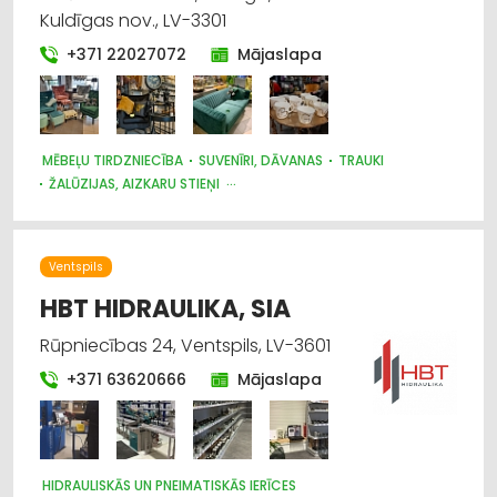
Kuldīgas nov., LV-3301
+371 22027072
Mājaslapa
MĒBEĻU TIRDZNIECĪBA
SUVENĪRI, DĀVANAS
TRAUKI
ŽALŪZIJAS, AIZKARU STIEŅI
AUDUMU UN AIZKARU TIRDZNIECĪBA
Ventspils
HBT HIDRAULIKA, SIA
Rūpniecības 24, Ventspils, LV-3601
+371 63620666
Mājaslapa
HIDRAULISKĀS UN PNEIMATISKĀS IERĪCES