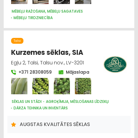
MĒBEĻU RAŽOŠANA, MĒBEĻU SAGATAVES
MĒBEĻU TIRDZNIECĪBA
Talsi
Kurzemes sēklas, SIA
Egļu 2, Talsi, Talsu nov., LV-3201
+371 28308059
Mājaslapa
SĒKLAS UN STĀDI
AGROĶĪMIJA, MĒSLOŠANAS LĪDZEKĻI
DĀRZA TEHNIKA UN INVENTĀRS
AUGSTAS KVALITĀTES SĒKLAS