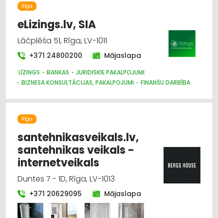
Rīga
eLizings.lv, SIA
Lāčplēša 51, Rīga, LV-1011
+371 24800200
Mājaslapa
LĪZINGS
BANKAS
JURIDISKIE PAKALPOJUMI
BIZNESA KONSULTĀCIJAS, PAKALPOJUMI
FINANŠU DARBĪBA
NEKUSTAMAIS ĪPAŠUMS
LOMBARDI, IEĶĪLĀŠANA
AUTO NOMA; VIEGLIE AUTO
Rīga
santehnikasveikals.lv,
santehnikas veikals -
internetveikals
Duntes 7 - 1D, Rīga, LV-1013
+371 20629095
Mājaslapa