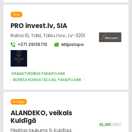
Talsi
PRO invest.lv, SIA
Raiņa 10, Talsi, Talsu nov., LV-3201
+371 29136710
Mājaslapa
GRĀMATVEDĪBAS PAKALPOJUMI
BIZNESA KONSULTĀCIJAS, PAKALPOJUMI
JURIDISKIE PAKALPOJUMI
AUDITS
Kuldīga
ALANDEKO, veikals
Kuldīgā
Pilsētas laukums 5, Kuldīga,