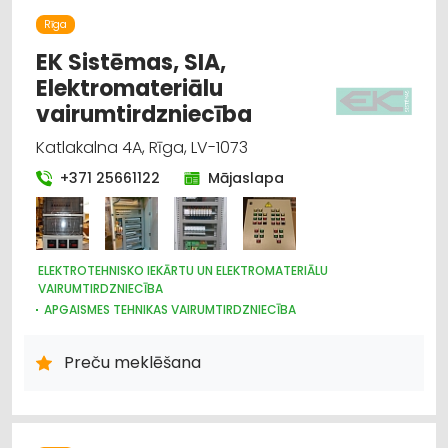
Rīga
EK Sistēmas, SIA,
Elektromateriālu
vairumtirdzniecība
Katlakalna 4A, Rīga, LV-1073
+371 25661122
Mājaslapa
ELEKTROTEHNISKO IEKĀRTU UN ELEKTROMATERIĀLU
VAIRUMTIRDZNIECĪBA
APGAISMES TEHNIKAS VAIRUMTIRDZNIECĪBA
HIDRAULISKĀS UN PNEIMATISKĀS IERĪCES
ELEKTROTEHNISKO IEKĀRTU UN ELEKTROMATERIĀLU
Preču meklēšana
TIRDZNIECĪBA
APGAISMES TEHNIKAS TIRDZNIECĪBA