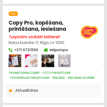
Bērnu un jauniešu brīvā laika organizēšana,
nometnes
Rīga
Copy Pro, kopēšana,
Elektrotehnisko iekārtu un elektromateriālu
printēšana, iesiešana
tirdzniecība
Turpinām strādāt klātienē!
Elektrotehnisko iekārtu un elektromateriālu
Raiņa bulvāris 17, Rīga, LV-1050
vairumtirdzniecība
+371 67211560
Mājaslapa
Foto pakalpojumi
Hidrauliskās un pneimatiskās ierīces
PAVAIROŠANAS DARBI
FOTO PAKALPOJUMI
POLIGRĀFIJAS PAKALPOJUMI
REKLĀMA
REKLĀMAS SUVENĪRI
REKLĀMA: VIDES
SUVENĪRI, DĀVANAS
PAVAIROŠANAS TEHNIKA
Aktualitātes