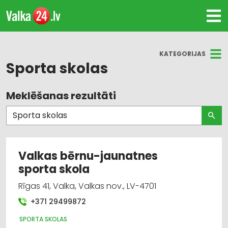
KATEGORIJAS
Sporta skolas
Meklēšanas rezultāti
Visas nozares
Bērnudārzi, bērnu pieskatīšana
Apgaismes tehnikas tirdzniecība
Valkas bērnu-jaunatnes
sporta skola
Apgaismes tehnikas vairumtirdzniecība
Rīgas 41, Valka, Valkas nov., LV-4701
Bērnu preču tirdzniecība
+371 29499872
Bērnu preču vairumtirdzniecība
SPORTA SKOLAS