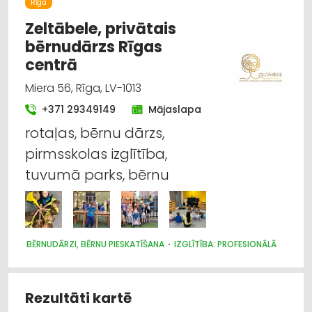
Rīga
SPORTA UN TŪRISMA PREČU TIRDZNIECĪBA
SPORTA UN TŪRISMA PREČU VAIRUMTIRDZNIECĪBA
Zeltābele, privātais
MEDICĪNISKĀ PALĪDZĪBA: REHABILITĀCIJA
bērnudārzs Rīgas
IZGLĪTĪBA: VISPĀRĒJĀ
centrā
Miera 56, Rīga, LV-1013
+371 29349149
Mājaslapa
rotaļas, bērnu dārzs,
pirmsskolas izglītība,
tuvumā parks, bērnu
BĒRNUDĀRZI, BĒRNU PIESKATĪŠANA
IZGLĪTĪBA: PROFESIONĀLĀ
Rezultāti kartē