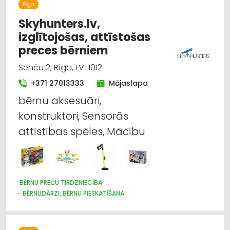
Rīga
Skyhunters.lv,
izglītojošas, attīstošas
preces bērniem
Senču 2, Rīga, LV-1012
+371 27013333
Mājaslapa
bērnu aksesuāri,
konstruktori, Sensorās
attīstības spēles, Mācību
BĒRNU PREČU TIRDZNIECĪBA
BĒRNUDĀRZI, BĒRNU PIESKATĪŠANA
BĒRNU PREČU VAIRUMTIRDZNIECĪBA
BĒRNU UN JAUNIEŠU BRĪVĀ LAIKA ORGANIZĒŠANA, NOMETNES
SPORTA ORGANIZĀCIJAS