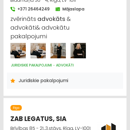
Blaumaņa 36 - 4, Rīga, LV-1011
+371 26464249
Mājaslapa
zvērināts
advokāts
&
advokāti& advokātu
pakalpojumi
JURIDISKIE PAKALPOJUMI
ADVOKĀTI
Juridiskie pakalpojumi
Rīga
ZAB LEGATUS, SIA
Brīvības 85 - 21.,3.stāvs, Rīga, LV-1001