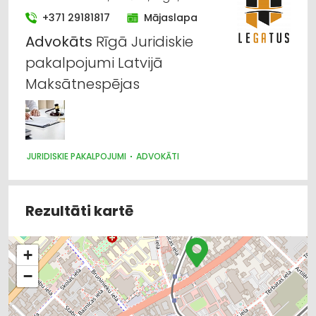
+371 29181817
Mājaslapa
Advokāts
Rīgā Juridiskie
pakalpojumi Latvijā
Maksātnespējas
JURIDISKIE PAKALPOJUMI
ADVOKĀTI
Rezultāti kartē
+
−