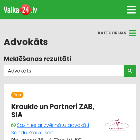
KATEGORIJAS
Advokāts
Meklēšanas rezultāti
Visas nozares
Advokāti
Juridiskie pakalpojumi
Rīga
Kraukle un Partneri ZAB,
SIA
Sazinies ar zvērinātu advokāti
Sandu Kraukli šeit!