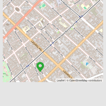
Leaflet
| ©
OpenStreetMap
contributors